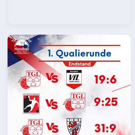
A-
Jugend
weiblich