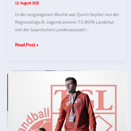
12. August 2025
In der vergangenen Woche war Quirin Seyller von der
Regionalliga B-Jugend unserer TG MIPA Landshut
mit der bayerischen Landesauswahl –
Read Post »
Csaba
Szücs
bleibt
Trainer
der
TG
MIPA
Landshut