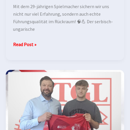
Mit dem 29-jährigen Spielmacher sichern wir uns
nicht nur viel Erfahrung, sondern auch echte
Führungsqualität im Rückraum! 🧠💪 Der serbisch-
ungarische
Read Post »
TG
MIPA
Landshut
verpflichtet
Kreisläufertalent
aus
dem
Fuchsbau