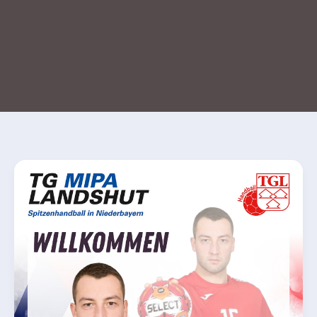
TG
MIPA
Landshut
verpflichtet
mit
Admir
Ahmetasevic
einen
erfahrenen