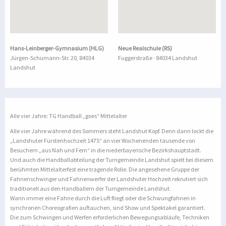
Hans-Leinberger-Gymnasium (HLG)
Neue Realschule (RS)
Jürgen-Schumann-Str. 20, 84034
Fuggerstraße · 84034 Landshut
Landshut
Alle vier Jahre: TG Handball „goes“ Mittelalter
Alle vier Jahre während des Sommers steht Landshut Kopf. Denn dann lockt die
„Landshuter Fürstenhochzeit 1475“ an vier Wochenenden tausende von
Besuchern „aus Nah und Fern“ in die niederbayerische Bezirkshauptstadt.
Und auch die Handballabteilung der Turngemeinde Landshut spielt bei diesem
berühmten Mittelalterfest eine tragende Rolle. Die angesehene Gruppe der
Fahnenschwinger und Fahnenwerfer der Landshuter Hochzeit rekrutiert sich
traditionell aus den Handballern der Turngemeinde Landshut.
Wann immer eine Fahne durch die Luft fliegt oder die Schwungfahnen in
synchronen Choreografien auftauchen, sind Show und Spektakel garantiert.
Die zum Schwingen und Werfen erforderlichen Bewegungsabläufe, Techniken