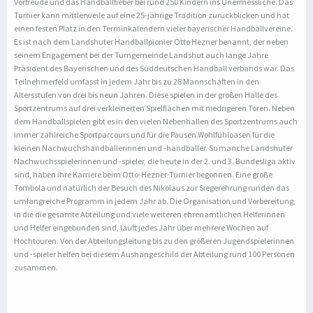
Vorfreude und das Handballfieber bei rund 250 Kindern ins Unermessliche. Das
Turnier kann mittlerweile auf eine 25-jährige Tradition zurückblicken und hat
einen festen Platz in den Terminkalendern vieler bayerischer Handballvereine.
Es ist nach dem Landshuter Handballpionier Otto Hezner benannt, der neben
seinem Engagement bei der Turngemeinde Landshut auch lange Jahre
Präsident des Bayerischen und des Süddeutschen Handball verbands war. Das
Teilnehmerfeld umfasst in jedem Jahr bis zu 28 Mannschaften in den
Altersstufen von drei bis neun Jahren. Diese spielen in der großen Halle des
Sportzentrums auf drei verkleinerten Spielflächen mit niedrigeren Toren. Neben
dem Handballspielen gibt es in den vielen Nebenhallen des Sportzentrums auch
immer zahlreiche Sportparcours und für die Pausen Wohlfühloasen für die
kleinen Nachwuchshandballerinnen und -handballer. So manche Landshuter
Nachwuchsspielerinnen und -spieler, die heute in der 2. und 3. Bundesliga aktiv
sind, haben ihre Karriere beim Otto-Hezner-Turnier begonnen. Eine große
Tombola und natürlich der Besuch des Nikolaus zur Siegerehrung runden das
umfangreiche Programm in jedem Jahr ab. Die Organisation und Vorbereitung,
in die die gesamte Abteilung und viele weiteren ehrenamtlichen Helferinnen
und Helfer eingebunden sind, läuft jedes Jahr über mehrere Wochen auf
Hochtouren. Von der Abteilungsleitung bis zu den größeren Jugendspielerinnen
und -spieler helfen bei diesem Aushängeschild der Abteilung rund 100 Personen
zusammen.