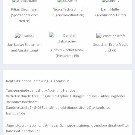
Kilian Zieglmaier
Nicole Tschoschnig
Erwin Müller
(Sportlicher Leiter
(Jugendkoordination)
(Technischer Leiter)
Herren)
Jan Sasse (Equipment
Sebastian Kraft (Presse
Dominik Zehatschek
und Ausstattung)
und PR)
(Presse und PR)
Kontakt Handballabteilung TG Landshut
Turngemeinde Landshut – Abteilung Handball
Vertreten durch: Abteilungsleiter Stephan Hilkinger und stellv. Abteilungsleiter
Johannes Boerboom
Sandnerstraße 7 • 84034 Landshut • abteilungsleitung@tg-landshut-
handball.de
Jugendkoordination und Anfragen Schnuppertraining: jugendkoordination@tg-
landshut-handball.de