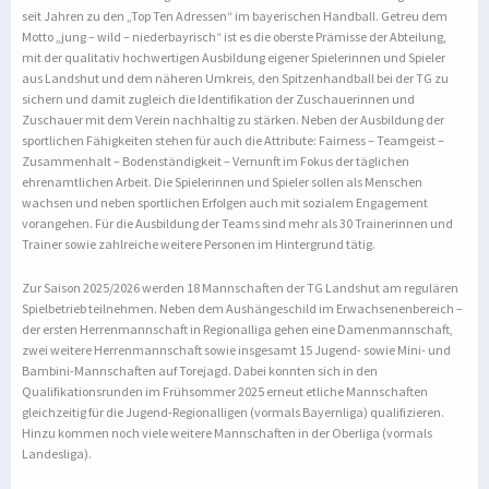
seit Jahren zu den „Top Ten Adressen“ im bayerischen Handball. Getreu dem
Motto „jung – wild – niederbayrisch“ ist es die oberste Prämisse der Abteilung,
mit der qualitativ hochwertigen Ausbildung eigener Spielerinnen und Spieler
aus Landshut und dem näheren Umkreis, den Spitzenhandball bei der TG zu
sichern und damit zugleich die Identifikation der Zuschauerinnen und
Zuschauer mit dem Verein nachhaltig zu stärken. Neben der Ausbildung der
sportlichen Fähigkeiten stehen für auch die Attribute: Fairness – Teamgeist –
Zusammenhalt – Bodenständigkeit – Vernunft im Fokus der täglichen
ehrenamtlichen Arbeit. Die Spielerinnen und Spieler sollen als Menschen
wachsen und neben sportlichen Erfolgen auch mit sozialem Engagement
vorangehen. Für die Ausbildung der Teams sind mehr als 30 Trainerinnen und
Trainer sowie zahlreiche weitere Personen im Hintergrund tätig.
Zur Saison 2025/2026 werden 18 Mannschaften der TG Landshut am regulären
Spielbetrieb teilnehmen. Neben dem Aushängeschild im Erwachsenenbereich –
der ersten Herrenmannschaft in Regionalliga gehen eine Damenmannschaft,
zwei weitere Herrenmannschaft sowie insgesamt 15 Jugend- sowie Mini- und
Bambini-Mannschaften auf Torejagd. Dabei konnten sich in den
Qualifikationsrunden im Frühsommer 2025 erneut etliche Mannschaften
gleichzeitig für die Jugend-Regionalligen (vormals Bayernliga) qualifizieren.
Hinzu kommen noch viele weitere Mannschaften in der Oberliga (vormals
Landesliga).