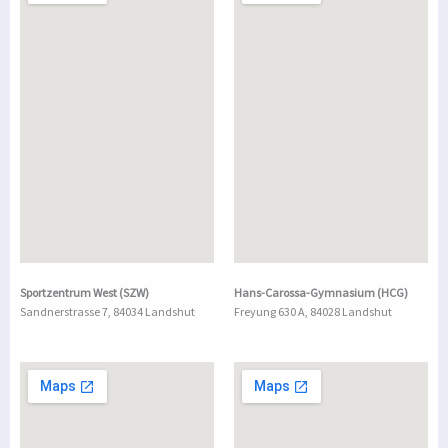
Sportzentrum West (SZW)
Hans-Carossa-Gymnasium (HCG)
Sandnerstrasse 7, 84034 Landshut
Freyung 630 A, 84028 Landshut