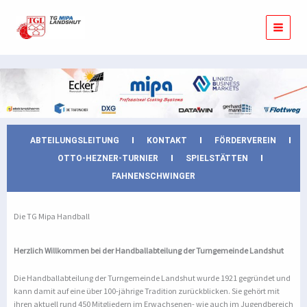
Zum
Inhalt
springen
ABTEILUNGSLEITUNG
KONTAKT
FÖRDERVEREIN
OTTO-HEZNER-TURNIER
SPIELSTÄTTEN
FAHNENSCHWINGER
Die TG Mipa Handball
Herzlich Willkommen bei der Handballabteilung der Turngemeinde Landshut
Die Handballabteilung der Turngemeinde Landshut wurde 1921 gegründet und
kann damit auf eine über 100-jährige Tradition zurückblicken. Sie gehört mit
ihren aktuell rund 450 Mitgliedern im Erwachsenen- wie auch im Jugendbereich