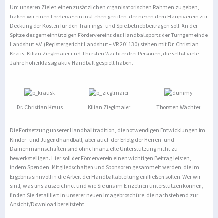
Um unseren Zielen einen zusätzlichen organisatorischen Rahmen zu geben,
haben wir einen Förderverein ins Leben gerufen, der neben dem Hauptverein zur
Deckung der Kosten für den Trainings- und Spielbetrieb beitragen soll. An der
Spitze des gemeinnützigen Fördervereins des Handballsports der Turngemeinde
Landshut e.V. (Registergericht Landshut – VR 201130) stehen mit Dr. Christian
Kraus, Kilian Zieglmaier und Thorsten Wächter drei Personen, die selbst viele
Jahre höherklassig aktiv Handball gespielt haben.
Dr. Christian Kraus
Kilian Zieglmaier
Thorsten Wächter
Die Fortsetzung unserer Handballtradition, die notwendigen Entwicklungen im
Kinder- und Jugendhandball, aber auch der Erfolg der Herren- und
Damenmannschaften sind ohne finanzielle Unterstützung nicht zu
bewerkstelligen. Hier soll der Förderverein einen wichtigen Beitrag leisten,
indem Spenden, Mitgliedschaften und Sponsoren gesammelt werden, die im
Ergebnis sinnvoll in die Arbeit der Handballabteilung einfließen sollen. Wer wir
sind, was uns auszeichnet und wie Sie uns im Einzelnen unterstützen können,
finden Sie detailliert in unserer neuen Imagebroschüre, die nachstehend zur
Ansicht/Download bereitsteht.