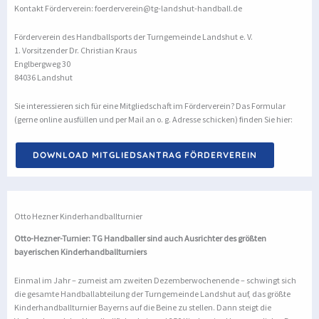
Kontakt Förderverein: foerderverein@tg-landshut-handball.de
Förderverein des Handballsports der Turngemeinde Landshut e. V.
1. Vorsitzender Dr. Christian Kraus
Englbergweg 30
84036 Landshut
Sie interessieren sich für eine Mitgliedschaft im Förderverein? Das Formular
(gerne online ausfüllen und per Mail an o. g. Adresse schicken) finden Sie hier:
DOWNLOAD MITGLIEDSANTRAG FÖRDERVEREIN
Otto Hezner Kinderhandballturnier
Otto-Hezner-Turnier: TG Handballer sind auch Ausrichter des größten
bayerischen Kinderhandballturniers
Einmal im Jahr – zumeist am zweiten Dezemberwochenende – schwingt sich
die gesamte Handballabteilung der Turngemeinde Landshut auf, das größte
Kinderhandballturnier Bayerns auf die Beine zu stellen. Dann steigt die