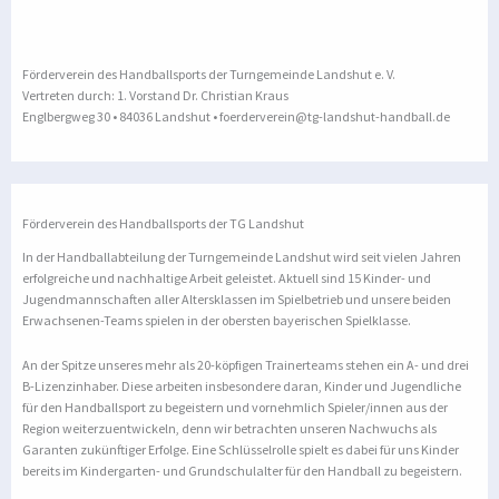
Förderverein des Handballsports der Turngemeinde Landshut e. V.
Vertreten durch: 1. Vorstand Dr. Christian Kraus
Englbergweg 30 • 84036 Landshut • foerderverein@tg-landshut-handball.de
Förderverein des Handballsports der TG Landshut
In der Handballabteilung der Turngemeinde Landshut wird seit vielen Jahren
erfolgreiche und nachhaltige Arbeit geleistet. Aktuell sind 15 Kinder- und
Jugendmannschaften aller Altersklassen im Spielbetrieb und unsere beiden
Erwachsenen-Teams spielen in der obersten bayerischen Spielklasse.
An der Spitze unseres mehr als 20-köpfigen Trainerteams stehen ein A- und drei
B-Lizenzinhaber. Diese arbeiten insbesondere daran, Kinder und Jugendliche
für den Handballsport zu begeistern und vornehmlich Spieler/innen aus der
Region weiterzuentwickeln, denn wir betrachten unseren Nachwuchs als
Garanten zukünftiger Erfolge. Eine Schlüsselrolle spielt es dabei für uns Kinder
bereits im Kindergarten- und Grundschulalter für den Handball zu begeistern.