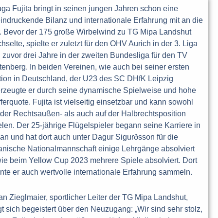
ga Fujita bringt in seinen jungen Jahren schon eine
indruckende Bilanz und internationale Erfahrung mit an die
r. Bevor der 175 große Wirbelwind zu TG Mipa Landshut
hselte, spielte er zuletzt für den OHV Aurich in der 3. Liga
 zuvor drei Jahre in der zweiten Bundesliga für den TV
tenberg. In beiden Vereinen, wie auch bei seiner ersten
tion in Deutschland, der U23 des SC DHfK Leipzig
rzeugte er durch seine dynamische Spielweise und hohe
fferquote. Fujita ist vielseitig einsetzbar und kann sowohl
 der Rechtsaußen- als auch auf der Halbrechtsposition
elen. Der 25-jährige Flügelspieler begann seine Karriere in
an und hat dort auch unter Dagur Sigurðsson für die
anische Nationalmannschaft einige Lehrgänge absolviert
ie beim Yellow Cup 2023 mehrere Spiele absolviert. Dort
nte er auch wertvolle internationale Erfahrung sammeln.
ian Zieglmaier, sportlicher Leiter der TG Mipa Landshut,
gt sich begeistert über den Neuzugang: „Wir sind sehr stolz,