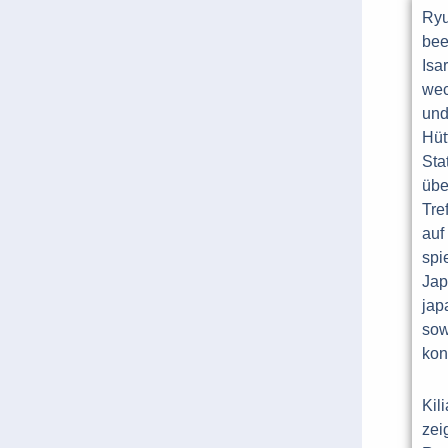
Ryu
bee
Isa
wec
und
Hüt
Sta
übe
Tre
auf
spi
Jap
jap
sow
kon
Kil
zei