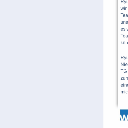
Ryu
wir 
Tea
uns
es 
Tea
kön
Ryu
Nie
TG 
zum
ein
mic