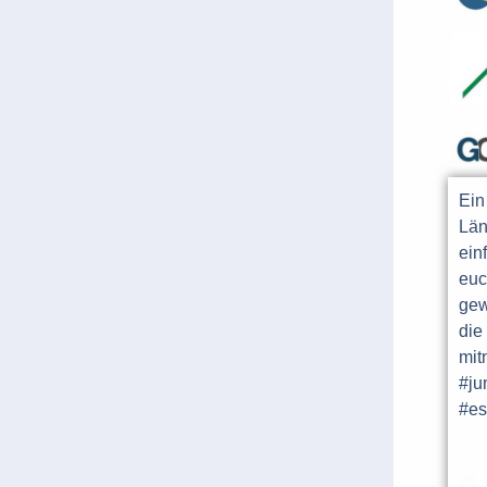
Ein
Län
ein
euc
gew
die
mit
#ju
#es